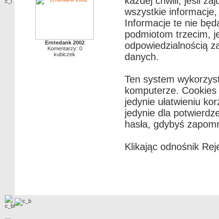
każdej chwili, jeśli z
wszystkie informacje
Informacje te nie bę
podmiotom trzecim, j
Erntedank 2002
odpowiedzialnością z
Komentarzy: 0
kubiczek
danych.
Ten system wykorzyst
komputerze. Cookies n
jedynie ułatwieniu ko
jedynie dla potwierdz
hasła, gdybyś zapomni
Klikając odnośnik Rej