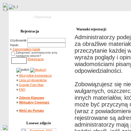
Strona główna
/ Rejestracja
Warunki rejestracji:
Rejestracja
Administratorzy pode
Użytkownik:
za obraźliwe materiał
Hasło:
»
Zapomniałem hasła
przeczytanie każdej 
Zalogować automatycznie przy
następnej wizycie?
wyraża poglądy i opin
Rejestracja
wiadomościami pisanym
odpowiedzialności.
»
Wszystkie komentarze
»
Lista uzytkowników
Zobowiązujesz się ni
»
Google Foto Map
»
FAQ
wulgarnych, oszczerc
innych materiałów, k
»
Zdjęcie Klasowe
»
Wirtualny Cmentarz
może być przyczyną n
(wraz z powiadomieni
»
Wróć do Portalu
rejestrowane są adre
Losowe zdjęcie
administratorzy mają