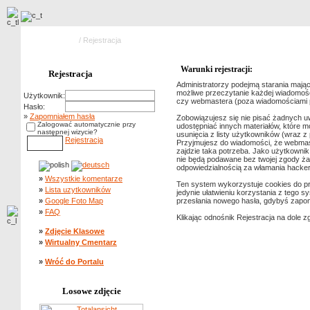
Strona główna
/ Rejestracja
Warunki rejestracji:
Rejestracja
Administratorzy podejmą starania mając
możliwe przeczytanie każdej wiadomości
Użytkownik:
czy webmastera (poza wiadomościami pis
Hasło:
»
Zapomniałem hasła
Zobowiązujesz się nie pisać żadnych u
Zalogować automatycznie przy
udostępniać innych materiałów, które 
następnej wizycie?
usunięcia z listy użytkowników (wraz 
Rejestracja
Przyjmujesz do wiadomości, że webmast
zajdzie taka potrzeba. Jako użytkowni
nie będą podawane bez twojej zgody ża
odpowiedzialnością za włamania hacke
»
Wszystkie komentarze
Ten system wykorzystuje cookies do prz
»
Lista uzytkowników
jedynie ułatwieniu korzystania z tego s
»
Google Foto Map
przesłania nowego hasła, gdybyś zapom
»
FAQ
Klikając odnośnik Rejestracja na dole z
»
Zdjęcie Klasowe
»
Wirtualny Cmentarz
»
Wróć do Portalu
Losowe zdjęcie