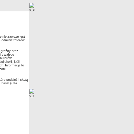
Nowe zdjęcia
e nie zawsze jest
e administratorów
 groźby oraz
i trwałego
 autorów.
chwili, jeśli
h. Informacje te
zeni
óre podałeś i służą
hasła (i dla