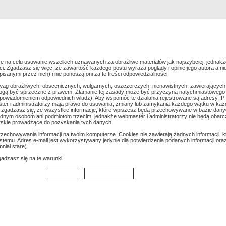
Rejestracja
Szukaj
Najlepsze zdjęcia
e na celu usuwanie wszelkich uznawanych za obraźliwe materiałów jak najszybciej, jednakż
. Zgadzasz się więc, że zawartość każdego postu wyraża poglądy i opinie jego autora a ni
anymi przez nich) i nie ponoszą oni za te treści odpowiedzialności.
wag obraźliwych, obscenicznych, wulgarnych, oszczerczych, nienawistnych, zawierających
mogą być sprzeczne z prawem. Złamanie tej zasady może być przyczyną natychmiastowego 
z powiadomieniem odpowiednich władz). Aby wspomóc te działania rejestrowane są adresy IP
er i administratorzy mają prawo do usuwania, zmiany lub zamykania każdego wątku w każdej 
k zgadzasz się, że wszystkie informacje, które wpiszesz będą przechowywane w bazie danyc
dnym osobom ani podmiotom trzecim, jednakże webmaster i administratorzy nie będą obarc
rskie prowadzące do pozyskania tych danych.
echowywania informacji na twoim komputerze. Cookies nie zawierają żadnych informacji, kt
ystemu. Adres e-mail jest wykorzystywany jedynie dla potwierdzenia podanych informacji oraz 
niał stare).
gadzasz się na te warunki.