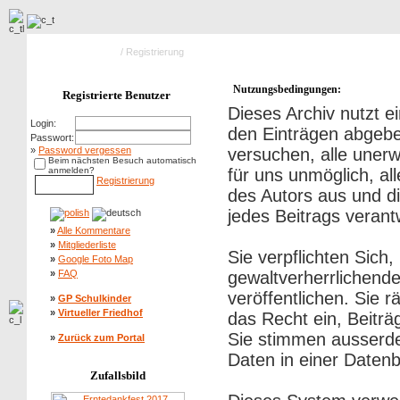
Hauptseite Galerie
/ Registrierung
Nutzungsbedingungen:
Registrierte Benutzer
Dieses Archiv nutzt
Login:
den Einträgen abgebe
Passwort:
»
Password vergessen
versuchen, alle uner
Beim nächsten Besuch automatisch
anmelden?
für uns unmöglich, al
Registrierung
des Autors aus und di
jedes Beitrags veran
»
Alle Kommentare
»
Mitgliederliste
Sie verpflichten Sich
»
Google Foto Map
»
FAQ
gewaltverherrlichend
veröffentlichen. Sie 
»
GP Schulkinder
»
Virtueller Friedhof
das Recht ein, Beitr
Sie stimmen ausserd
»
Zurück zum Portal
Daten in einer Daten
Zufallsbild