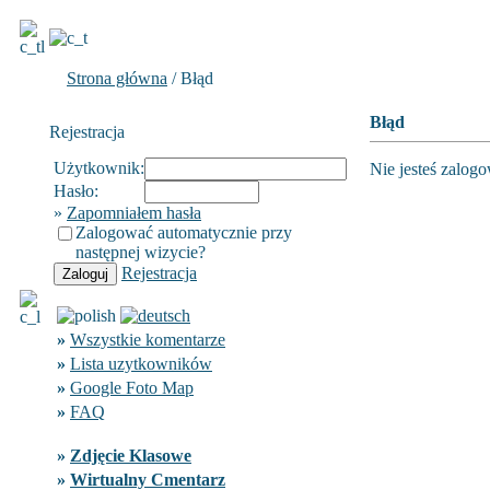
Strona główna
/ Błąd
Błąd
Rejestracja
Użytkownik:
Nie jesteś zalog
Hasło:
»
Zapomniałem hasła
Zalogować automatycznie przy
następnej wizycie?
Rejestracja
»
Wszystkie komentarze
»
Lista uzytkowników
»
Google Foto Map
»
FAQ
»
Zdjęcie Klasowe
»
Wirtualny Cmentarz