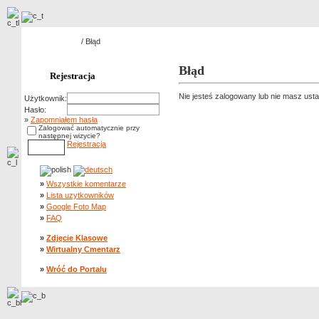
Strona główna
/ Błąd
Błąd
Rejestracja
Nie jesteś zalogowany lub nie masz ust
Użytkownik:
Hasło:
»
Zapomniałem hasła
Zalogować automatycznie przy
następnej wizycie?
Rejestracja
»
Wszystkie komentarze
»
Lista uzytkowników
»
Google Foto Map
»
FAQ
»
Zdjęcie Klasowe
»
Wirtualny Cmentarz
»
Wróć do Portalu