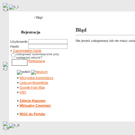
Strona główna
/ Błąd
Błąd
Rejestracja
Nie jesteś zalogowany lub nie masz ust
Użytkownik:
Hasło:
»
Zapomniałem hasła
Zalogować automatycznie przy
następnej wizycie?
Rejestracja
»
Wszystkie komentarze
»
Lista uzytkowników
»
Google Foto Map
»
FAQ
»
Zdjęcie Klasowe
»
Wirtualny Cmentarz
»
Wróć do Portalu