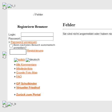
Hauptseite Galerie
/ Fehler
Fehler
Registrierte Benutzer
Sie sind nicht angemeldet oder haben nich
Login:
Passwort:
»
Password vergessen
Beim nächsten Besuch automatisch
anmelden?
Registrierung
»
Alle Kommentare
»
Mitgliederliste
»
Google Foto Map
»
FAQ
»
GP Schulkinder
»
Virtueller Friedhof
»
Zurück zum Portal