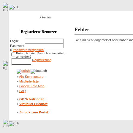
Hauptseite Galerie
/ Fehler
Fehler
Registrierte Benutzer
Sie sind nicht angemeldet oder haben nich
Login:
Passwort:
»
Password vergessen
Beim nächsten Besuch automatisch
anmelden?
Registrierung
»
Alle Kommentare
»
Mitgliederliste
»
Google Foto Map
»
FAQ
»
GP Schulkinder
»
Virtueller Friedhof
»
Zurück zum Portal