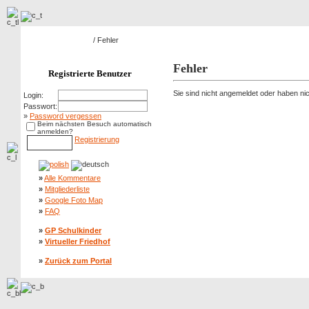
Hauptseite Galerie
/ Fehler
Fehler
Registrierte Benutzer
Sie sind nicht angemeldet oder haben nich
Login:
Passwort:
»
Password vergessen
Beim nächsten Besuch automatisch
anmelden?
Registrierung
»
Alle Kommentare
»
Mitgliederliste
»
Google Foto Map
»
FAQ
»
GP Schulkinder
»
Virtueller Friedhof
»
Zurück zum Portal