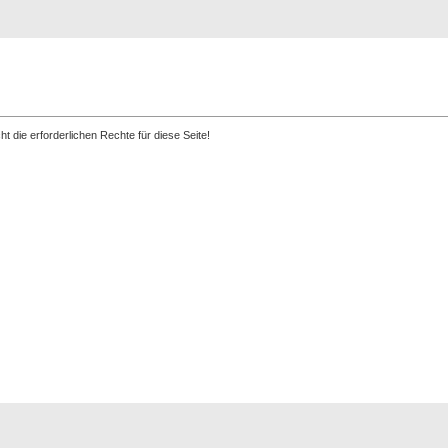
Registrierung
Suche
Top Bilde
t die erforderlichen Rechte für diese Seite!