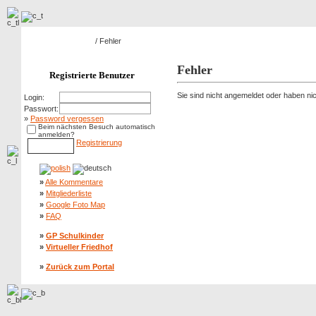
Hauptseite Galerie
/ Fehler
Fehler
Registrierte Benutzer
Sie sind nicht angemeldet oder haben nich
Login:
Passwort:
»
Password vergessen
Beim nächsten Besuch automatisch
anmelden?
Registrierung
»
Alle Kommentare
»
Mitgliederliste
»
Google Foto Map
»
FAQ
»
GP Schulkinder
»
Virtueller Friedhof
»
Zurück zum Portal