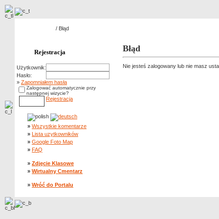
Strona główna
/ Błąd
Błąd
Rejestracja
Nie jesteś zalogowany lub nie masz ust
Użytkownik:
Hasło:
»
Zapomniałem hasła
Zalogować automatycznie przy
następnej wizycie?
Rejestracja
»
Wszystkie komentarze
»
Lista uzytkowników
»
Google Foto Map
»
FAQ
»
Zdjęcie Klasowe
»
Wirtualny Cmentarz
»
Wróć do Portalu