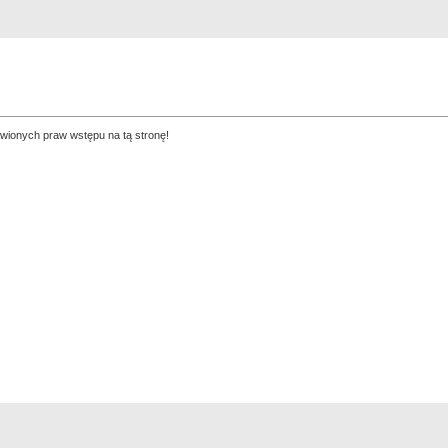
Rejestracja
Szukaj
Najlepsze zdjęcia
awionych praw wstępu na tą stronę!