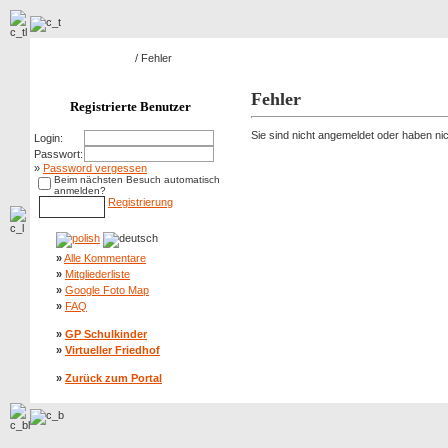
Hauptseite Galerie
/ Fehler
Fehler
Registrierte Benutzer
Sie sind nicht angemeldet oder haben nich
Login:
Passwort:
»
Password vergessen
Beim nächsten Besuch automatisch
anmelden?
Registrierung
»
Alle Kommentare
»
Mitgliederliste
»
Google Foto Map
»
FAQ
»
GP Schulkinder
»
Virtueller Friedhof
»
Zurück zum Portal