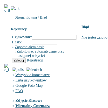
Strona główna
/ Błąd
Błąd
Rejestracja
Użytkownik:
Nie jesteś zalog
Hasło:
»
Zapomniałem hasła
Zalogować automatycznie przy
następnej wizycie?
Rejestracja
»
Wszystkie komentarze
»
Lista uzytkowników
»
Google Foto Map
»
FAQ
»
Zdjęcie Klasowe
»
Wirtualny Cmentarz