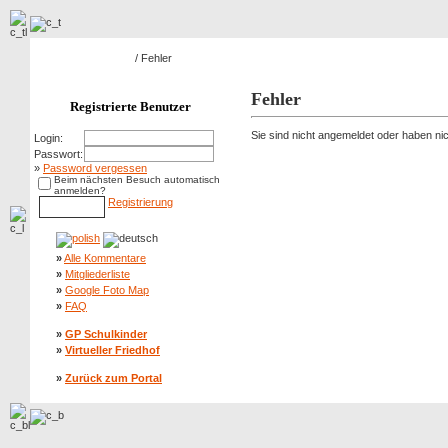
Hauptseite Galerie
/ Fehler
Fehler
Registrierte Benutzer
Sie sind nicht angemeldet oder haben nich
Login:
Passwort:
»
Password vergessen
Beim nächsten Besuch automatisch
anmelden?
Registrierung
»
Alle Kommentare
»
Mitgliederliste
»
Google Foto Map
»
FAQ
»
GP Schulkinder
»
Virtueller Friedhof
»
Zurück zum Portal