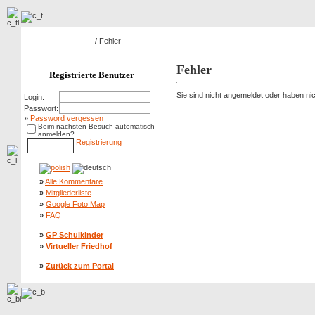
Hauptseite Galerie
/ Fehler
Fehler
Registrierte Benutzer
Sie sind nicht angemeldet oder haben nich
Login:
Passwort:
»
Password vergessen
Beim nächsten Besuch automatisch
anmelden?
Registrierung
»
Alle Kommentare
»
Mitgliederliste
»
Google Foto Map
»
FAQ
»
GP Schulkinder
»
Virtueller Friedhof
»
Zurück zum Portal