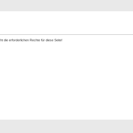
Registrierung
Suche
Top Bilde
t die erforderlichen Rechte für diese Seite!