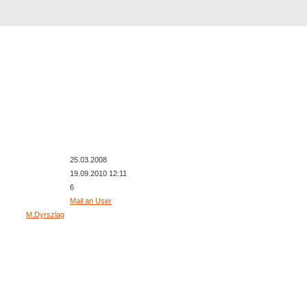
Rejestracja
Szukaj
Najlepsze zdjęcia
Pokaż wszystkie zdjęcia, które
25.03.2008
19.09.2010 12:11
6
Mail an User
M.Dyrszlag