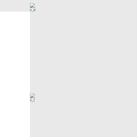
Nowe zdjęcia
 dodał M.Dyrszlag