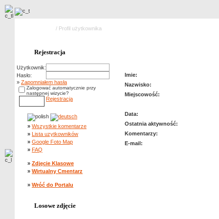
Strona główna
/ Profil użytkownika
Profil użytkownika: M.Dyrszlag
Rejestracja
Użytkownik:
Imie:
Hasło:
»
Zapomniałem hasła
Nazwisko:
Zalogować automatycznie przy
następnej wizycie?
Miejscowość:
Rejestracja
Data:
Ostatnia aktywność:
»
Wszystkie komentarze
Komentarzy:
»
Lista uzytkowników
»
Google Foto Map
E-mail:
»
FAQ
»
Zdjęcie Klasowe
»
Wirtualny Cmentarz
»
Wróć do Portalu
Losowe zdjęcie