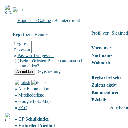
Hauptseite Galerie
/ Benutzerprofil
Profil von: Siegfri
Registrierte Benutzer
Login:
Vorname:
Passwort:
Nachname:
»
Password vergessen
Beim nächsten Besuch automatisch
Wohnort:
anmelden?
Registrierung
Registriert seit:
Zuletzt aktiv:
»
Alle Kommentare
Kommentare:
»
Mitgliederliste
E-Mail:
»
Google Foto Map
Alle Kom
»
FAQ
»
GP Schulkinder
»
Virtueller Friedhof