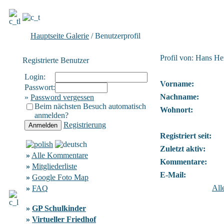
Hauptseite Galerie
/ Benutzerprofil
Profil von: Hans He
Registrierte Benutzer
Login:
Vorname:
Passwort:
Nachname:
»
Password vergessen
Beim nächsten Besuch automatisch
Wohnort:
anmelden?
Registrierung
Registriert seit:
Zuletzt aktiv:
»
Alle Kommentare
Kommentare:
»
Mitgliederliste
E-Mail:
»
Google Foto Map
All
»
FAQ
»
GP Schulkinder
»
Virtueller Friedhof