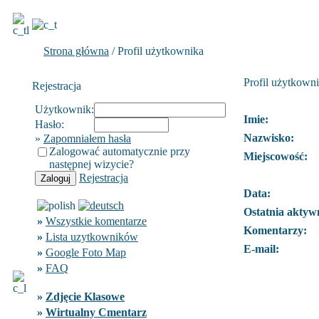
Strona główna
/ Profil użytkownika
Profil użytkown
Rejestracja
Użytkownik:
Imie:
Hasło:
Nazwisko:
»
Zapomniałem hasła
Zalogować automatycznie przy
Miejscowość:
następnej wizycie?
Rejestracja
Data:
Ostatnia aktyw
»
Wszystkie komentarze
Komentarzy:
»
Lista uzytkowników
E-mail:
»
Google Foto Map
»
FAQ
»
Zdjęcie Klasowe
»
Wirtualny Cmentarz