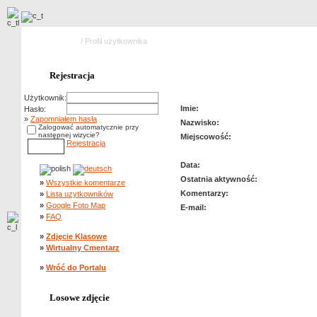
Strona główna
/ Profil użytkownika
Profil użytkownika: kubiczek
Rejestracja
Użytkownik:
Imie:
Hasło:
»
Zapomniałem hasła
Nazwisko:
Zalogować automatycznie przy
następnej wizycie?
Miejscowość:
Rejestracja
Data:
Ostatnia aktywność:
»
Wszystkie komentarze
Komentarzy:
»
Lista uzytkowników
»
Google Foto Map
E-mail:
»
FAQ
»
Zdjęcie Klasowe
»
Wirtualny Cmentarz
»
Wróć do Portalu
Losowe zdjęcie