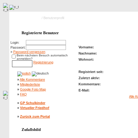
Hauptseite Galerie
/ Benutzerprofil
Profil von: kubiczek
Registrierte Benutzer
Login:
Vorname:
Passwort:
»
Password vergessen
Nachname:
Beim nächsten Besuch automatisch
anmelden?
Wohnort:
Registrierung
Registriert seit:
Zuletzt aktiv:
»
Alle Kommentare
Kommentare:
»
Mitgliederliste
»
Google Foto Map
E-Mail:
»
FAQ
Alle 
»
GP Schulkinder
»
Virtueller Friedhof
»
Zurück zum Portal
Zufallsbild