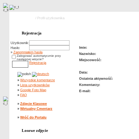
Strona główna
/ Profil użytkownika
Profil użytkownika: kubiczek
Rejestracja
Użytkownik:
Imie:
Hasło:
»
Zapomniałem hasła
Nazwisko:
Zalogować automatycznie przy
następnej wizycie?
Miejscowość:
Rejestracja
Data:
Ostatnia aktywność:
»
Wszystkie komentarze
Komentarzy:
»
Lista uzytkowników
»
Google Foto Map
E-mail:
»
FAQ
»
Zdjęcie Klasowe
»
Wirtualny Cmentarz
»
Wróć do Portalu
Losowe zdjęcie