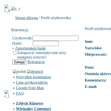
Strona główna
/ Profil użytkownika
Profil użytkown
Rejestracja
Użytkownik:
Imie:
Hasło:
Nazwisko:
»
Zapomniałem hasła
Zalogować automatycznie przy
Miejscowość:
następnej wizycie?
Rejestracja
Data:
Ostatnia aktyw
»
Wszystkie komentarze
Komentarzy:
»
Lista uzytkowników
E-mail:
»
Google Foto Map
»
FAQ
»
Zdjęcie Klasowe
»
Wirtualny Cmentarz