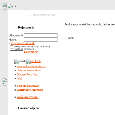
Strona główna
/ Zapomniałem hasła
Jeśli zapomniałeś hasła, wpisz adres e-ma
Rejestracja
Zapomniałem hasła
Użytkownik:
E-mail:
Hasło:
»
Zapomniałem hasła
Zalogować automatycznie przy
następnej wizycie?
Rejestracja
»
Wszystkie komentarze
»
Lista uzytkowników
»
Google Foto Map
»
FAQ
»
Zdjęcie Klasowe
»
Wirtualny Cmentarz
»
Wróć do Portalu
Losowe zdjęcie