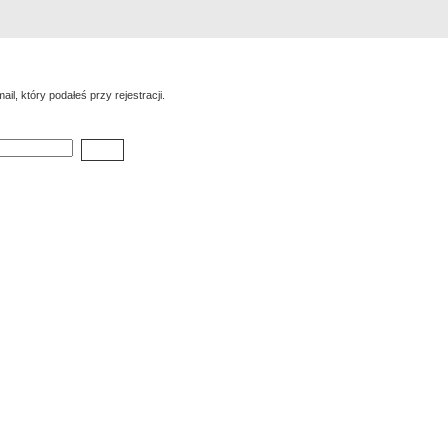
Rejestracja
Szukaj
Najlepsze zdjęcia
il, który podałeś przy rejestracji.