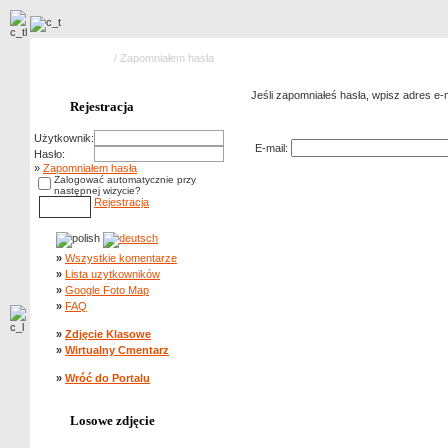
Strona główna
/ Zapomniałem hasła
Jeśli zapomniałeś hasła, wpisz adres e-ma
Rejestracja
Zapomniałem hasła
Użytkownik:
E-mail:
Hasło:
»
Zapomniałem hasła
Zalogować automatycznie przy
następnej wizycie?
Rejestracja
»
Wszystkie komentarze
»
Lista uzytkowników
»
Google Foto Map
»
FAQ
»
Zdjęcie Klasowe
»
Wirtualny Cmentarz
»
Wróć do Portalu
Losowe zdjęcie