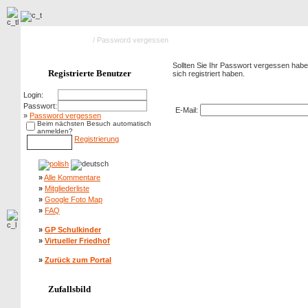
Hauptseite Galerie
/ Password vergessen
Sollten Sie Ihr Passwort vergessen haben
Registrierte Benutzer
sich registriert haben.
Password vergessen
Login:
Passwort:
E-Mail:
»
Password vergessen
Beim nächsten Besuch automatisch
anmelden?
Registrierung
»
Alle Kommentare
»
Mitgliederliste
»
Google Foto Map
»
FAQ
»
GP Schulkinder
»
Virtueller Friedhof
»
Zurück zum Portal
Zufallsbild