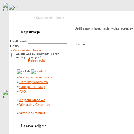
Strona główna
/ Zapomniałem hasła
Jeśli zapomniałeś hasła, wpisz adres e-ma
Rejestracja
Zapomniałem hasła
Użytkownik:
E-mail:
Hasło:
»
Zapomniałem hasła
Zalogować automatycznie przy
następnej wizycie?
Rejestracja
»
Wszystkie komentarze
»
Lista uzytkowników
»
Google Foto Map
»
FAQ
»
Zdjęcie Klasowe
»
Wirtualny Cmentarz
»
Wróć do Portalu
Losowe zdjęcie