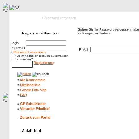
Hauptseite Galerie
/ Password vergessen
Sollten Sie Ihr Passwort vergessen haben
Registrierte Benutzer
sich registriert haben.
Password vergessen
Login:
Passwort:
E-Mail:
»
Password vergessen
Beim nächsten Besuch automatisch
anmelden?
Registrierung
»
Alle Kommentare
»
Mitgliederliste
»
Google Foto Map
»
FAQ
»
GP Schulkinder
»
Virtueller Friedhof
»
Zurück zum Portal
Zufallsbild