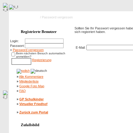
Hauptseite Galerie
/ Password vergessen
Sollten Sie Ihr Passwort vergessen haben
Registrierte Benutzer
sich registriert haben.
Password vergessen
Login:
Passwort:
E-Mail:
»
Password vergessen
Beim nächsten Besuch automatisch
anmelden?
Registrierung
»
Alle Kommentare
»
Mitgliederliste
»
Google Foto Map
»
FAQ
»
GP Schulkinder
»
Virtueller Friedhof
»
Zurück zum Portal
Zufallsbild