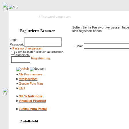
Hauptseite Galerie
/ Password vergessen
Sollten Sie Ihr Passwort vergessen haben
Registrierte Benutzer
sich registriert haben.
Password vergessen
Login:
Passwort:
E-Mail:
»
Password vergessen
Beim nächsten Besuch automatisch
anmelden?
Registrierung
»
Alle Kommentare
»
Mitgliederliste
»
Google Foto Map
»
FAQ
»
GP Schulkinder
»
Virtueller Friedhof
»
Zurück zum Portal
Zufallsbild