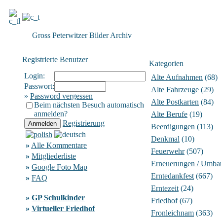
Gross Peterwitzer Bilder Archiv
Registrierte Benutzer
Kategorien
Login:
Alte Aufnahmen
(68)
Passwort:
Alte Fahrzeuge
(29)
»
Password vergessen
Alte Postkarten
(84)
Beim nächsten Besuch automatisch
anmelden?
Alte Berufe
(19)
Registrierung
Beerdigungen
(113)
Denkmal
(10)
»
Alle Kommentare
Feuerwehr
(507)
»
Mitgliederliste
Erneuerungen / Umba
»
Google Foto Map
Erntedankfest
(667)
»
FAQ
Erntezeit
(24)
»
GP Schulkinder
Friedhof
(67)
»
Virtueller Friedhof
Fronleichnam
(363)