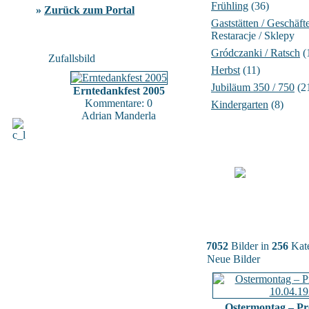
Frühling
(36)
»
Zurück zum Portal
Gaststätten / Geschäft
Restaracje / Sklepy
Gródczanki / Ratsch
(
Zufallsbild
Herbst
(11)
Jubiläum 350 / 750
(2
Erntedankfest 2005
Kommentare: 0
Kindergarten
(8)
Adrian Manderla
7052
Bilder in
256
Kate
Neue Bilder
Ostermontag – Pr