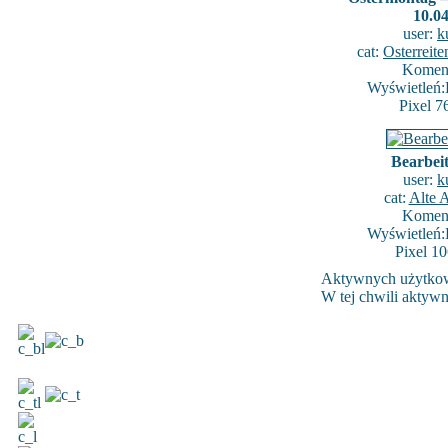
10.0
user:
k
cat:
Osterreit
Koment
Wyświetleń:
Pixel 7
Bearbeit
user:
k
cat:
Alte 
Koment
Wyświetleń:
Pixel 1
Aktywnych użytko
W tej chwili aktyw