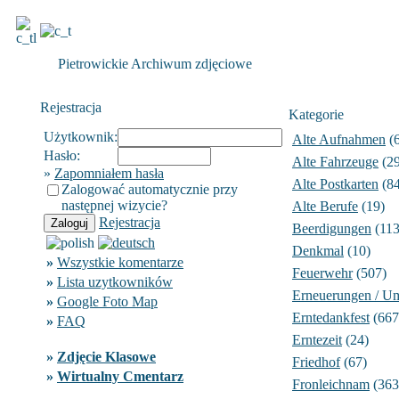
Pietrowickie Archiwum zdjęciowe
Rejestracja
Kategorie
Użytkownik:
Alte Aufnahmen
(6
Hasło:
Alte Fahrzeuge
(29
»
Zapomniałem hasła
Alte Postkarten
(84
Zalogować automatycznie przy
następnej wizycie?
Alte Berufe
(19)
Rejestracja
Beerdigungen
(113
Denkmal
(10)
»
Wszystkie komentarze
Feuerwehr
(507)
»
Lista uzytkowników
Erneuerungen / U
»
Google Foto Map
Erntedankfest
(667
»
FAQ
Erntezeit
(24)
»
Zdjęcie Klasowe
Friedhof
(67)
»
Wirtualny Cmentarz
Fronleichnam
(363