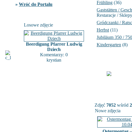
Frühling
(36)
»
Wróć do Portalu
Gaststätten / Gesch
Restaracje / Sklep
Gródczanki / Rats
Losowe zdjęcie
Herbst
(11)
Jubiläum 350 / 75
Beerdigung Pfarrer Ludwig
Kindergarten
(8)
Dziech
Komentarzy: 0
krystian
Zdjęć
7052
wśród
2
Nowe zdjęcia
Ostermontag –