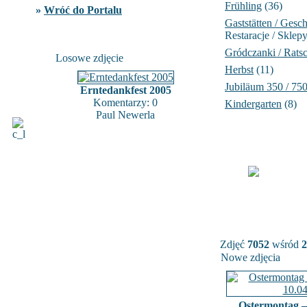
Frühling
(36)
»
Wróć do Portalu
Gaststätten / Gesch
Restaracje / Sklep
Gródczanki / Rats
Losowe zdjęcie
Herbst
(11)
Jubiläum 350 / 75
Erntedankfest 2005
Komentarzy: 0
Kindergarten
(8)
Paul Newerla
Zdjęć
7052
wśród
2
Nowe zdjęcia
Ostermontag –