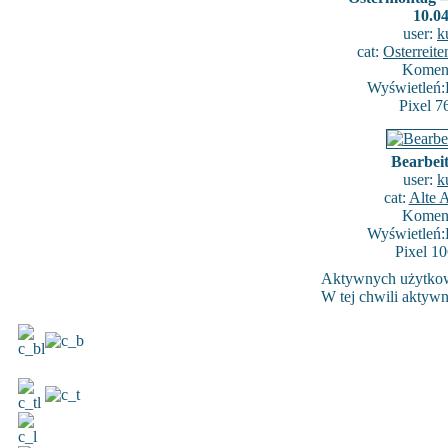
10.0
user:
k
cat:
Osterreit
Koment
Wyświetleń:
Pixel 7
Bearbeit
user:
k
cat:
Alte 
Koment
Wyświetleń:
Pixel 1
Aktywnych użytko
W tej chwili aktyw