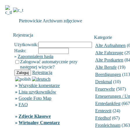
Pietrowickie Archiwum zdjęciowe
Rejestracja
Kategorie
Użytkownik:
Alte Aufnahmen
(6
Hasło:
Alte Fahrzeuge
(29
»
Zapomniałem hasła
Alte Postkarten
(84
Zalogować automatycznie przy
następnej wizycie?
Alte Berufe
(19)
Rejestracja
Beerdigungen
(113
Denkmal
(10)
»
Wszystkie komentarze
Feuerwehr
(507)
»
Lista uzytkowników
Erneuerungen / U
»
Google Foto Map
Erntedankfest
(667
»
FAQ
Erntezeit
(24)
»
Zdjęcie Klasowe
Friedhof
(67)
»
Wirtualny Cmentarz
Fronleichnam
(363