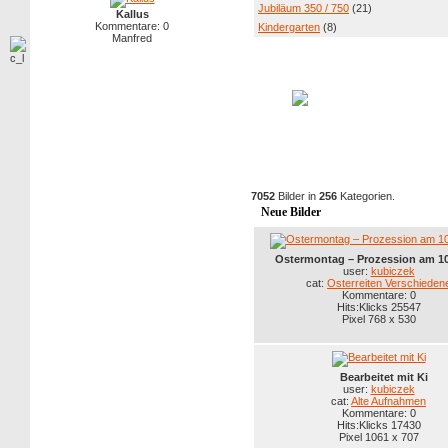
Jubiläum 350 / 750
(21)
Kallus
Kommentare: 0
Kindergarten
(8)
Manfred
7052
Bilder in
256
Kategorien.
Neue Bilder
Ostermontag – Prozession am 10
user:
kubiczek
cat:
Osterreiten Verschieden
Kommentare: 0
Hits:Klicks 25547
Pixel 768 x 530
Bearbeitet mit Ki
user:
kubiczek
cat:
Alte Aufnahmen
Kommentare: 0
Hits:Klicks 17430
Pixel 1061 x 707