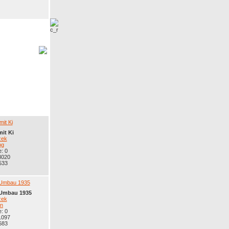
mit Ki
zek
ng
: 0
8020
533
. Umbau 1935
zek
n
: 0
1097
683