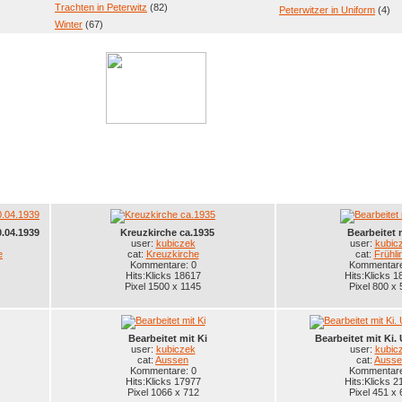
Trachten in Peterwitz
(82)
Peterwitzer in Uniform
(4)
Winter
(67)
.04.1939
Kreuzkirche ca.1935
Bearbeitet 
user:
kubiczek
user:
kubic
e
cat:
Kreuzkirche
cat:
Frühli
Kommentare: 0
Kommentare
Hits:Klicks 18617
Hits:Klicks 1
Pixel 1500 x 1145
Pixel 800 x 
Bearbeitet mit Ki
Bearbeitet mit Ki
user:
kubiczek
user:
kubic
cat:
Aussen
cat:
Ausse
Kommentare: 0
Kommentare
Hits:Klicks 17977
Hits:Klicks 2
Pixel 1066 x 712
Pixel 451 x 