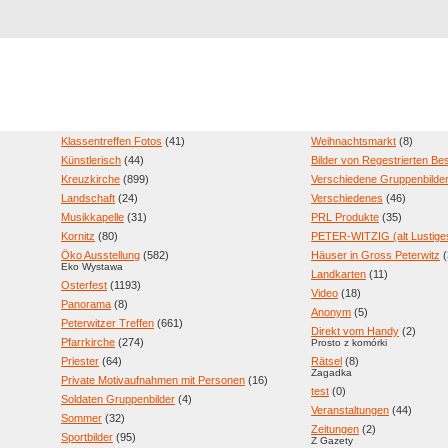
Registrierung
Suche
Top Bilde
Klassentreffen Fotos
(41)
Weihnachtsmarkt
(8)
Künstlerisch
(44)
Bilder von Regestrierten B
Kreuzkirche
(899)
Verschiedene Gruppenbilde
Landschaft
(24)
Verschiedenes
(46)
Musikkapelle
(31)
PRL Produkte
(35)
Kornitz
(80)
PETER-WITZIG (alt Lustige
Öko Ausstellung
(582)
Häuser in Gross Peterwitz
(
Eko Wystawa
Landkarten
(11)
Osterfest
(1193)
Video
(18)
Panorama
(8)
Anonym
(5)
Peterwitzer Treffen
(661)
Direkt vom Handy
(2)
Pfarrkirche
(274)
Prosto z komórki
Priester
(64)
Rätsel
(8)
Zagadka
Private Motivaufnahmen mit Personen
(16)
test
(0)
Soldaten Gruppenbilder
(4)
Veranstaltungen
(44)
Sommer
(32)
Zeitungen
(2)
Sportbilder
(95)
Z Gazety