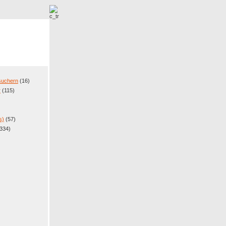
r
Neue Bilder
esuchern
(16)
r
(115)
s)
(57)
334)