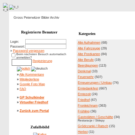
Gross Peterwitzer Bilder Archiv
Registrierte Benutzer
Kategorien
Login:
Alte Aufnahmen
(68)
Passwort:
Alte Fahrzeuge
(29)
»
Password vergessen
Alte Postkarten
(84)
Beim nächsten Besuch automatisch
anmelden?
Alte Berufe
(19)
Registrierung
Beerdigungen
(113)
Denkmal
(10)
»
Alle Kommentare
Feuerwehr
(507)
»
Mitgliederliste
Erneuerungen / Umbau
(74)
»
Google Foto Map
Erntedankfest
(667)
»
FAQ
Erntezeit
(24)
»
GP Schulkinder
Friedhof
(67)
»
Virtueller Friedhof
Fronleichnam
(363)
»
Zurück zum Portal
Frühling
(36)
Gaststätten / Geschäfte
(34)
Restaracje / Sklepy
Gródczanki / Ratsch
(15)
Zufallsbild
Herbst
(11)