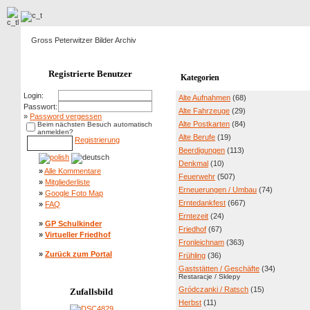
Gross Peterwitzer Bilder Archiv
Registrierte Benutzer
Kategorien
Login:
Alte Aufnahmen
(68)
Passwort:
Alte Fahrzeuge
(29)
»
Password vergessen
Alte Postkarten
(84)
Beim nächsten Besuch automatisch
anmelden?
Alte Berufe
(19)
Registrierung
Beerdigungen
(113)
Denkmal
(10)
»
Alle Kommentare
Feuerwehr
(507)
»
Mitgliederliste
Erneuerungen / Umbau
(74)
»
Google Foto Map
Erntedankfest
(667)
»
FAQ
Erntezeit
(24)
»
GP Schulkinder
Friedhof
(67)
»
Virtueller Friedhof
Fronleichnam
(363)
»
Zurück zum Portal
Frühling
(36)
Gaststätten / Geschäfte
(34)
Restaracje / Sklepy
Gródczanki / Ratsch
(15)
Zufallsbild
Herbst
(11)