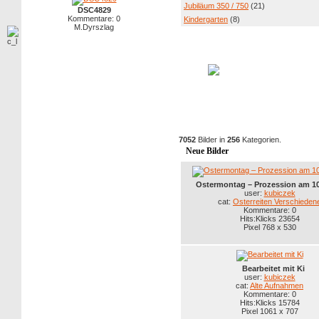
Jubiläum 350 / 750
(21)
DSC4829
Kommentare: 0
Kindergarten
(8)
M.Dyrszlag
7052
Bilder in
256
Kategorien.
Neue Bilder
Ostermontag – Prozession am 10
user:
kubiczek
cat:
Osterreiten Verschieden
Kommentare: 0
Hits:Klicks 23654
Pixel 768 x 530
Bearbeitet mit Ki
user:
kubiczek
cat:
Alte Aufnahmen
Kommentare: 0
Hits:Klicks 15784
Pixel 1061 x 707