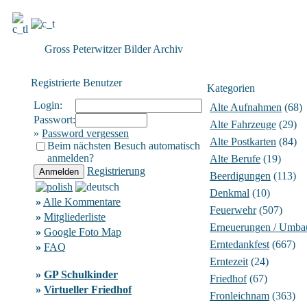
Gross Peterwitzer Bilder Archiv
Registrierte Benutzer
Kategorien
Login:
Alte Aufnahmen
(68)
Passwort:
Alte Fahrzeuge
(29)
»
Password vergessen
Alte Postkarten
(84)
Beim nächsten Besuch automatisch
anmelden?
Alte Berufe
(19)
Registrierung
Beerdigungen
(113)
Denkmal
(10)
»
Alle Kommentare
Feuerwehr
(507)
»
Mitgliederliste
Erneuerungen / Umba
»
Google Foto Map
Erntedankfest
(667)
»
FAQ
Erntezeit
(24)
»
GP Schulkinder
Friedhof
(67)
»
Virtueller Friedhof
Fronleichnam
(363)