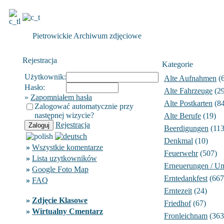
Pietrowickie Archiwum zdjęciowe
Rejestracja
Kategorie
Użytkownik:
Alte Aufnahmen
(6
Hasło:
Alte Fahrzeuge
(29
»
Zapomniałem hasła
Alte Postkarten
(84
Zalogować automatycznie przy
następnej wizycie?
Alte Berufe
(19)
Rejestracja
Beerdigungen
(113
Denkmal
(10)
»
Wszystkie komentarze
Feuerwehr
(507)
»
Lista uzytkowników
Erneuerungen / U
»
Google Foto Map
Erntedankfest
(667
»
FAQ
Erntezeit
(24)
»
Zdjęcie Klasowe
Friedhof
(67)
»
Wirtualny Cmentarz
Fronleichnam
(363