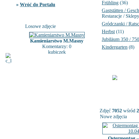
Frühling
(36)
»
Wróć do Portalu
Gaststätten / Gesch
Restaracje / Sklep
Gródczanki / Rats
Losowe zdjęcie
Herbst
(11)
Jubiläum 350 / 75
Kamieniarstwo M.Masny
Komentarzy: 0
Kindergarten
(8)
kubiczek
Zdjęć
7052
wśród
2
Nowe zdjęcia
Ostermontag –