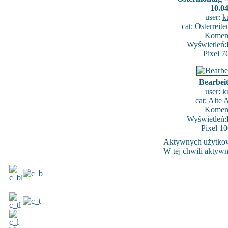
10.0
user:
k
cat:
Osterreit
Koment
Wyświetleń:
Pixel 7
Bearbeit
user:
k
cat:
Alte 
Koment
Wyświetleń:
Pixel 1
Aktywnych użytko
W tej chwili aktyw