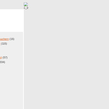
r
Neue Bilder
esuchern
(16)
r
(115)
s)
(57)
334)