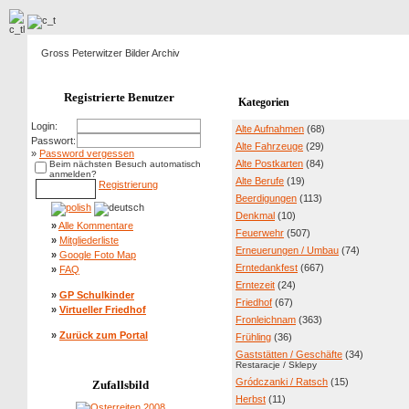
Gross Peterwitzer Bilder Archiv
Registrierte Benutzer
Kategorien
Login:
Alte Aufnahmen
(68)
Passwort:
Alte Fahrzeuge
(29)
»
Password vergessen
Alte Postkarten
(84)
Beim nächsten Besuch automatisch
anmelden?
Alte Berufe
(19)
Registrierung
Beerdigungen
(113)
Denkmal
(10)
»
Alle Kommentare
Feuerwehr
(507)
»
Mitgliederliste
Erneuerungen / Umbau
(74)
»
Google Foto Map
Erntedankfest
(667)
»
FAQ
Erntezeit
(24)
»
GP Schulkinder
Friedhof
(67)
»
Virtueller Friedhof
Fronleichnam
(363)
»
Zurück zum Portal
Frühling
(36)
Gaststätten / Geschäfte
(34)
Restaracje / Sklepy
Gródczanki / Ratsch
(15)
Zufallsbild
Herbst
(11)