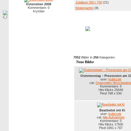
Jubiläum 350 / 750
(21)
Osterreiten 2008
Kommentare: 0
Kindergarten
(8)
krystian
7052
Bilder in
256
Kategorien.
Neue Bilder
Ostermontag – Prozession am 10
user:
kubiczek
cat:
Osterreiten Verschieden
Kommentare: 0
Hits:Klicks 25646
Pixel 768 x 530
Bearbeitet mit Ki
user:
kubiczek
cat:
Alte Aufnahmen
Kommentare: 0
Hits:Klicks 17500
Pixel 1061 x 707