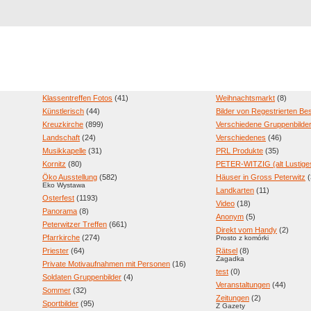
Registrierung
Suche
Top Bilde
Klassentreffen Fotos
(41)
Weihnachtsmarkt
(8)
Künstlerisch
(44)
Bilder von Regestrierten B
Kreuzkirche
(899)
Verschiedene Gruppenbilde
Landschaft
(24)
Verschiedenes
(46)
Musikkapelle
(31)
PRL Produkte
(35)
Kornitz
(80)
PETER-WITZIG (alt Lustige
Öko Ausstellung
(582)
Häuser in Gross Peterwitz
(
Eko Wystawa
Landkarten
(11)
Osterfest
(1193)
Video
(18)
Panorama
(8)
Anonym
(5)
Peterwitzer Treffen
(661)
Direkt vom Handy
(2)
Pfarrkirche
(274)
Prosto z komórki
Priester
(64)
Rätsel
(8)
Zagadka
Private Motivaufnahmen mit Personen
(16)
test
(0)
Soldaten Gruppenbilder
(4)
Veranstaltungen
(44)
Sommer
(32)
Zeitungen
(2)
Sportbilder
(95)
Z Gazety