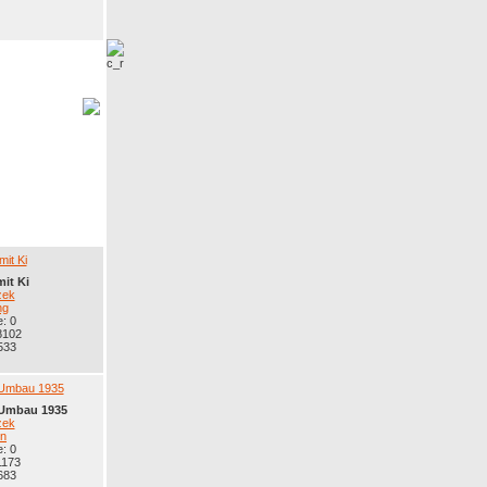
mit Ki
zek
ng
: 0
8102
533
. Umbau 1935
zek
n
: 0
1173
683