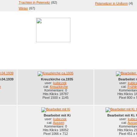
Trachten in Peterwitz
(82)
Peterwitzer in Uniform
(4)
Winter
(67)
.04.1939
Kreuzkirche ca.1935
Bearbeitet 
user:
kubiczek
user:
kubic
e
cat:
Kreuzkirche
cat:
Frühli
Kommentare: 0
Kommentare
Hits:Klicks 18787
Hits:Klicks 1
Pixel 1500 x 1145
Pixel 800 x 
Bearbeitet mit Ki
Bearbeitet mit Ki
user:
kubiczek
user:
kubic
cat:
Aussen
cat:
Ausse
Kommentare: 0
Kommentare
Hits:Klicks 18052
Hits:Klicks 2
Pixel 1066 x 712
Pixel 451 x 