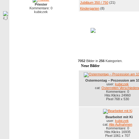
Jubiläum 350 / 750
(21)
Priester
Kommentare: 0
Kindergarten
(8)
kubiczek
7052
Bilder in
256
Kategorien.
Neue Bilder
Ostermontag – Prozession am 10
user:
kubiczek
cat:
Osterreiten Verschieden
Kommentare: 0
Hits:Klicks 24960
Pixel 768 x 530
Bearbeitet mit Ki
user:
kubiczek
cat:
Alte Aufnahmen
Kommentare: 0
Hits:Klicks 16935
Pixel 1061 x 707