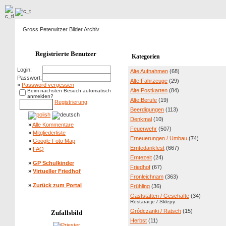
Gross Peterwitzer Bilder Archiv
Registrierte Benutzer
Kategorien
Login:
Alte Aufnahmen
(68)
Passwort:
Alte Fahrzeuge
(29)
»
Password vergessen
Alte Postkarten
(84)
Beim nächsten Besuch automatisch
anmelden?
Alte Berufe
(19)
Registrierung
Beerdigungen
(113)
Denkmal
(10)
»
Alle Kommentare
Feuerwehr
(507)
»
Mitgliederliste
Erneuerungen / Umbau
(74)
»
Google Foto Map
Erntedankfest
(667)
»
FAQ
Erntezeit
(24)
»
GP Schulkinder
Friedhof
(67)
»
Virtueller Friedhof
Fronleichnam
(363)
»
Zurück zum Portal
Frühling
(36)
Gaststätten / Geschäfte
(34)
Restaracje / Sklepy
Gródczanki / Ratsch
(15)
Zufallsbild
Herbst
(11)