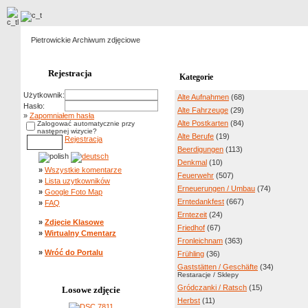
Pietrowickie Archiwum zdjęciowe
Rejestracja
Kategorie
Użytkownik:
Alte Aufnahmen
(68)
Hasło:
Alte Fahrzeuge
(29)
»
Zapomniałem hasła
Alte Postkarten
(84)
Zalogować automatycznie przy
następnej wizycie?
Alte Berufe
(19)
Rejestracja
Beerdigungen
(113)
Denkmal
(10)
»
Wszystkie komentarze
Feuerwehr
(507)
»
Lista uzytkowników
Erneuerungen / Umbau
(74)
»
Google Foto Map
Erntedankfest
(667)
»
FAQ
Erntezeit
(24)
»
Zdjęcie Klasowe
Friedhof
(67)
»
Wirtualny Cmentarz
Fronleichnam
(363)
»
Wróć do Portalu
Frühling
(36)
Gaststätten / Geschäfte
(34)
Restaracje / Sklepy
Gródczanki / Ratsch
(15)
Losowe zdjęcie
Herbst
(11)