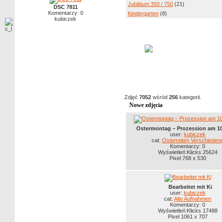
Jubiläum 350 / 750
(21)
DSC 7811
Komentarzy: 0
Kindergarten
(8)
kubiczek
Zdjęć
7052
wśród
256
kategorii.
Nowe zdjęcia
Ostermontag – Prozession am 10
user:
kubiczek
cat:
Osterreiten Verschieden
Komentarzy: 0
Wyświetleń:Klicks 25624
Pixel 768 x 530
Bearbeitet mit Ki
user:
kubiczek
cat:
Alte Aufnahmen
Komentarzy: 0
Wyświetleń:Klicks 17488
Pixel 1061 x 707