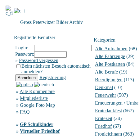
Gross Peterwitzer Bilder Archiv
Registrierte Benutzer
Kategorien
Login:
Alte Aufnahmen
(68)
Passwort:
Alte Fahrzeuge
(29)
»
Password vergessen
Alte Postkarten
(84)
Beim nächsten Besuch automatisch
anmelden?
Alte Berufe
(19)
Registrierung
Beerdigungen
(113)
Denkmal
(10)
»
Alle Kommentare
Feuerwehr
(507)
»
Mitgliederliste
Erneuerungen / Umba
»
Google Foto Map
Erntedankfest
(667)
»
FAQ
Erntezeit
(24)
»
GP Schulkinder
Friedhof
(67)
»
Virtueller Friedhof
Fronleichnam
(363)