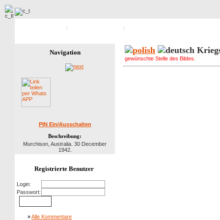
Hauptseite Galerie
/
Peterwitzer in Uniform
/
Bild 1 von 4
Kriegs
Navigation
gewünschte Stelle des Bildes.
PIN Ein/Ausschalten
Beschreibung:
Murchison, Australia. 30 December
1942.
Registrierte Benutzer
Login:
Passwort:
»
Alle Kommentare