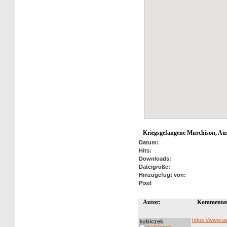
Kriegsgefangene Murchison, Aus
Datum:
Hits:
Downloads:
Dateigröße:
Hinzugefügt von:
Pixel
Autor:
Kommentar
https://www.a
kubiczek