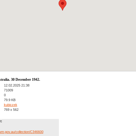
tralia. 30 December 1942.
12.02.2025 21:38
71009
0
79.9 KB
kubiczek
769 x 562
:
wm.gov.au/collection/C346600