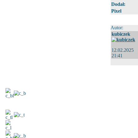
Dodał:
Pixel
Autor:
kubiczek
12.02.2025
21:41