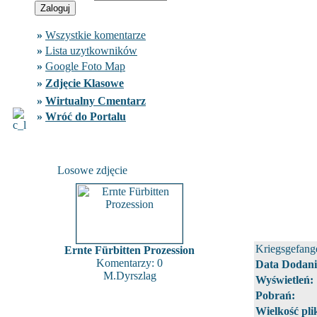
»
Wszystkie komentarze
»
Lista uzytkowników
»
Google Foto Map
»
Zdjęcie Klasowe
»
Wirtualny Cmentarz
»
Wróć do Portalu
Losowe zdjęcie
Kriegsgefang
Ernte Fürbitten Prozession
Komentarzy: 0
Data Dodani
M.Dyrszlag
Wyświetleń:
Pobrań:
Wielkość pli