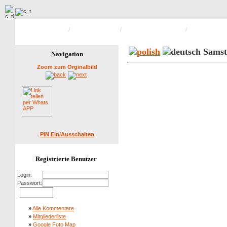
Hauptseite Galerie
/
Peterwitzer Treffen
/
Peterwitzer Treffen 2013
/
Bild 2 von 40
Samst
Navigation
Zoom zum Orginalbild
PIN Ein/Ausschalten
Registrierte Benutzer
Login:
Passwort:
»
Alle Kommentare
»
Mitgliederliste
»
Google Foto Map