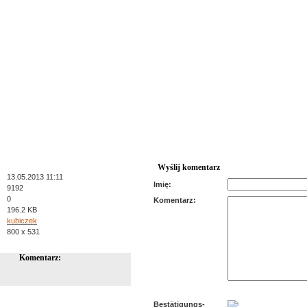
Wyślij komentarz
13.05.2013 11:11
Imię:
9192
0
Komentarz:
196.2 KB
kubiczek
800 x 531
Komentarz:
Bestätigungs-