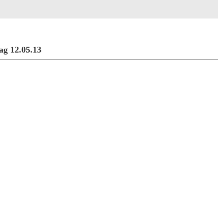
Rejestracja
Szukaj
Najlepsze zdjęcia
g 12.05.13