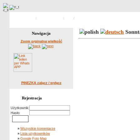
Strona główna
/
Öko Ausstellung
/
2013
/
Zdjecie 7 z 18
Sonnta
Nawigacja
Zoom orginalna wielkość
PINEZKA załącz / wyłącz
Rejestracja
Użytkownik:
Hasło:
»
Wszystkie komentarze
»
Lista uzytkowników
»
Google Foto Map