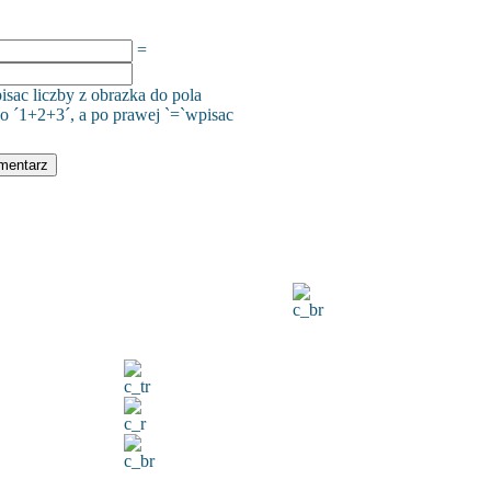
=
isac liczby z obrazka do pola
o ´1+2+3´, a po prawej `=`wpisac