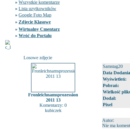
»
Wszystkie komentarze
»
Lista uzytkowników
»
Google Foto Map
»
Zdjęcie Klasowe
»
Wirtualny Cmentarz
»
Wróć do Portalu
Losowe zdjęcie
Samstag20
Data Dodania
Wyświetleń:
Pobrań:
Wielkość plik
Fronleichnamsprozession
Dodał:
2011 13
Pixel
Komentarzy: 0
kubiczek
Autor:
Nie ma komenta