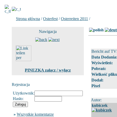
Strona główna
/
Osterfest
/
Osterreiten 2011
/
Zdjecie 6 z 72
Nawigacja
Bericht auf TV
Data Dodania
Wyświetleń:
Pobrań:
PINEZKA załącz / wyłącz
Wielkość pliku
Dodał:
Rejestracja
Pixel
Użytkownik:
Hasło:
Autor:
kubiczek
»
Wszystkie komentarze