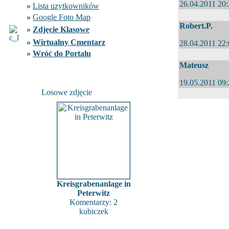
26.04.2011 20
»
Lista uzytkowników
»
Google Foto Map
Robert.P.
»
Zdjęcie Klasowe
»
Wirtualny Cmentarz
28.04.2011 22
»
Wróć do Portalu
Mateusz
19.05.2011 09
Losowe zdjęcie
Kreisgrabenanlage in
Peterwitz
Komentarzy: 2
kubiczek