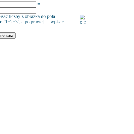
=
isac liczby z obrazka do pola
o ´1+2+3´, a po prawej `=`wpisac