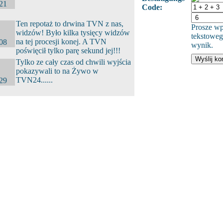
:21
Code:
Ten repotaż to drwina TVN z nas,
Prosze wp
widzów! Było kilka tysięcy widzów
tekstoweg
na tej procesji konej. A TVN
:08
wynik.
poświęcił tylko parę sekund jej!!!
Tylko ze cały czas od chwili wyjścia
pokazywali to na Żywo w
TVN24......
:29