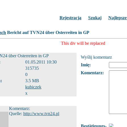
Rejestracja
Szukaj
Najlepsze
Bericht auf TVN24 über Osterreiten in GP
This div will be replaced
N24 über Osterreiten in GP
Wyślij komentarz
:
01.05.2011 10:30
Imię:
315735
Komentarz:
0
:
3.5 MB
kubiczek
x
Komentarz:
Quelle:
http://www.tvn24.pl
Bestätigungs-