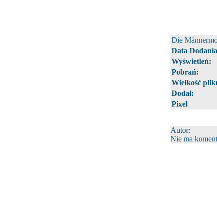
Die Männermo
Data Dodania
Wyświetleń:
Pobrań:
Wielkość plik
Dodał:
Pixel
Autor:
Nie ma komenta