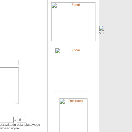
=
 obrazka do pola tekstowego
`wpisac wynik.