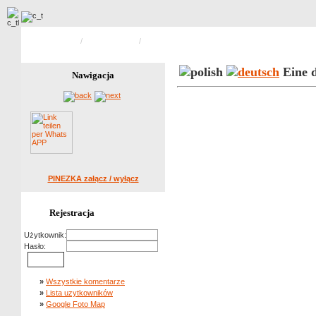
Strona główna
/
Alte Postkarten
/
Zdjecie 26 z 84
Eine d
Nawigacja
PINEZKA załącz / wyłącz
Rejestracja
Użytkownik:
Hasło:
»
Wszystkie komentarze
»
Lista uzytkowników
»
Google Foto Map