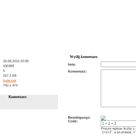
Wyślij komentarz
26.08.2010 20:08
Imię:
430389
5
Komentarz:
257.3 KB
kubiczek
750 x 474
Komentarz:
Bestätigungs-
Code:
Prosze wpisac liczby z
´1+2+3´, a po prawej `=