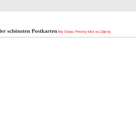
Rejestracja
Szukaj
Najlepsze zdjęcia
er schönsten Postkarten
Aby Dodac Pinezkę klick na Zdjecię.